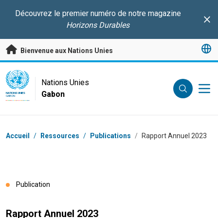
Passer au contenu principal
Découvrez le premier numéro de notre magazine
Clo
Horizons Durables
Bienvenue aux Nations Unies
UN Logo
Nations Unies
Gabon
NATIONS UNIES
GABON
Fil d'Ariane
Accueil
/
Ressources
/
Publications
/
Rapport Annuel 2023
Publication
Rapport Annuel 2023