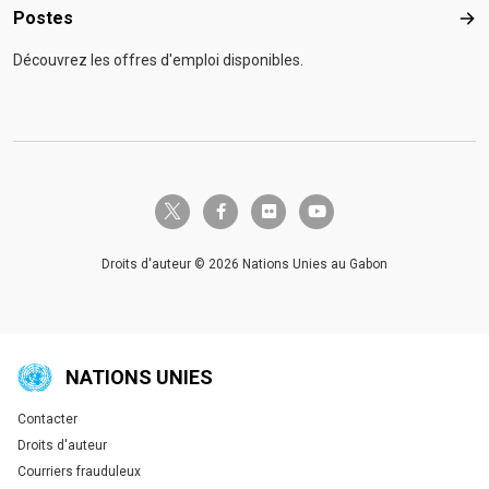
Postes
Pos
Découvrez les offres d'emploi disponibles.
twitter-x
facebook-f
flickr
youtube
Droits d'auteur © 2026 Nations Unies au Gabon
NATIONS UNIES
Contacter
Global U.N. menu
Droits d'auteur
Courriers frauduleux